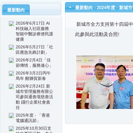
最新動向 - 2024年度 - 
最新動向
2026年6月17日 AI
新城市全力支持第十四屆中
科技融入社區服務
智能中醫診療便民護
此參與此活動及合照
!
健康
2026年5月27日「社
區應急先鋒計劃」
2026年2月4日「佳
節傳情，服務連心」
2026年3月2日丙午
馬年 醒獅賀新春
2026年2月24日 新
城市管理服務有限公
司參與通善壇慈善活
動 踐行企業社會責
任
2025年度 - 「香港
電腦通訊節」
2025年10月30日支