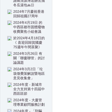
謝羅清源博送贈去濕
冬瓜湯包🙏🏻
2024年7月慶祝香港
回歸祖國27周年
2024年4月19日 的
中西區都市固體廢物
收費聚焦小組會議
於2024年4月18日的
《 喜迎回歸賀國慶
75週年午間茶聚》
2024年3月26日 有
關「聯廈聯管」的討
論議題
2024年3月2日「垃
圾徵費策解說暨地區
意見收集會」
2024年度 - 新城市
全力支持第十四屆中
西區區節
2024年度 - 大廈管
理專業顧問服務計劃
2024年度 - 「防騙