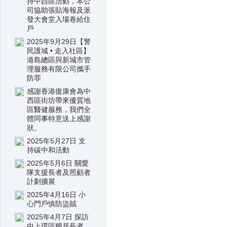
持中西區活動，本公
司協助張貼海報及派
發大會堂入場卷給住
戶
2025年9月29日【警
民護城 • 走入社區】
港島總區與新城市管
理服務有限公司攜手
防罪
感謝香港復康會為中
西區街坊帶來優質地
區醫健服務，我們全
體同事特意送上感謝
狀。
2025年5月27日 支
持碳中和活動
2025年5月6日 關愛
隊支援長者及照顧者
計劃擴展
2025年4月16日 小
心門戶慎防盜賊
2025年4月7日 探訪
中上環區獨居長者