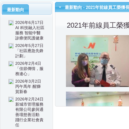
最新動向 - 2021年前線員工榮
最新動向
2026年6月17日
2021年前線員工榮
AI 科技融入社區
服務 智能中醫
診療便民護健康
2026年5月27日
「社區應急先鋒
計劃」
2026年2月4日
「佳節傳情，服
務連心」
2026年3月2日
丙午馬年 醒獅
賀新春
2026年2月24日
新城市管理服務
有限公司參與通
善壇慈善活動
踐行企業社會責
任