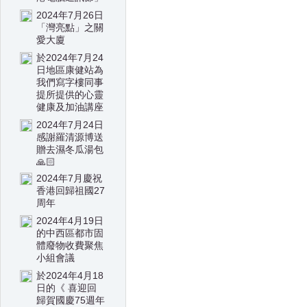
2024年7月26日
「灣亮點」之關
愛大廈
於2024年7月24
日地區康健站為
我們寫字樓同事
提所提供的心靈
健康及加油講座
2024年7月24日
感謝羅清源博送
贈去濕冬瓜湯包
🙏🏻
2024年7月慶祝
香港回歸祖國27
周年
2024年4月19日
的中西區都市固
體廢物收費聚焦
小組會議
於2024年4月18
日的《 喜迎回
歸賀國慶75週年