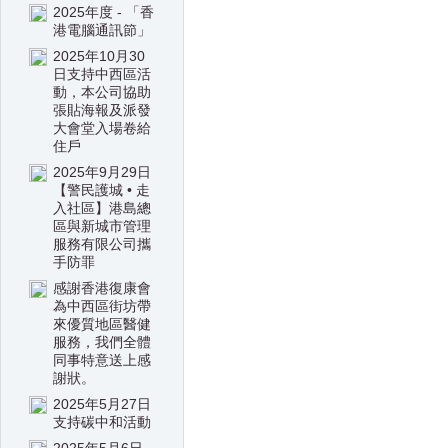
2025年度 - 「香
港電腦通訊節」
2025年10月30
日支持中西區活
動，本公司協助
張貼海報及派發
大會堂入場卷給
住戶
2025年9月29日
【警民護城 • 走
入社區】港島總
區與新城市管理
服務有限公司攜
手防罪
感謝香港復康會
為中西區街坊帶
來優質地區醫健
服務，我們全體
同事特意送上感
謝狀。
2025年5月27日
支持碳中和活動