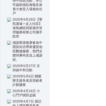
持中西區活動，本公
司協助張貼海報及派
發大會堂入場卷給住
戶
2025年9月29日【警
民護城 • 走入社區】
港島總區與新城市管
理服務有限公司攜手
防罪
感謝香港復康會為中
西區街坊帶來優質地
區醫健服務，我們全
體同事特意送上感謝
狀。
2025年5月27日 支
持碳中和活動
2025年5月6日 關愛
隊支援長者及照顧者
計劃擴展
2025年4月16日 小
心門戶慎防盜賊
2025年4月7日 探訪
中上環區獨居長者