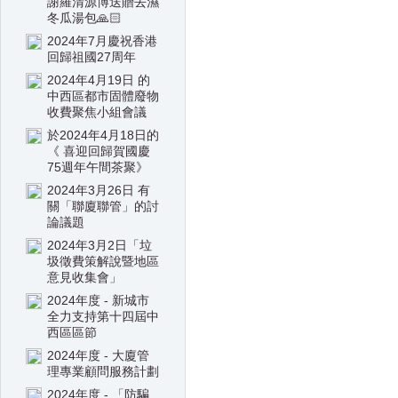
謝羅清源博送贈去濕
冬瓜湯包🙏🏻
2024年7月慶祝香港
回歸祖國27周年
2024年4月19日 的
中西區都市固體廢物
收費聚焦小組會議
於2024年4月18日的
《 喜迎回歸賀國慶
75週年午間茶聚》
2024年3月26日 有
關「聯廈聯管」的討
論議題
2024年3月2日「垃
圾徵費策解說暨地區
意見收集會」
2024年度 - 新城市
全力支持第十四屆中
西區區節
2024年度 - 大廈管
理專業顧問服務計劃
2024年度 - 「防騙