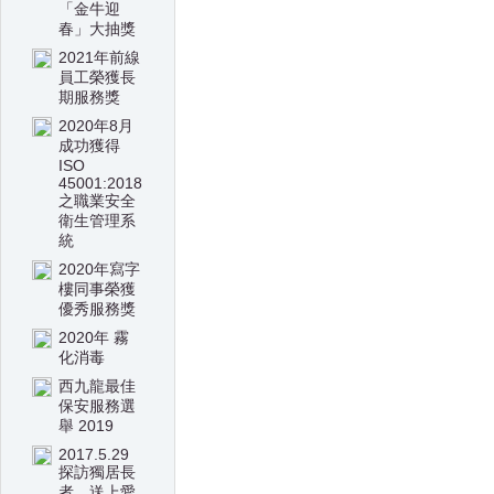
「金牛迎
春」大抽獎
2021年前線
員工榮獲長
期服務獎
2020年8月
成功獲得
ISO
45001:2018
之職業安全
衛生管理系
統
2020年寫字
樓同事榮獲
優秀服務獎
2020年 霧
化消毒
西九龍最佳
保安服務選
舉 2019
2017.5.29
探訪獨居長
者，送上愛