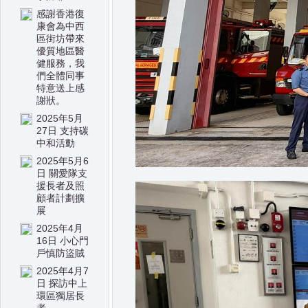
感謝香港復
康會為中西
區街坊帶來
優質地區醫
健服務，我
們全體同事
特意送上感
謝狀。
2025年5月
27日 支持碳
中和活動
2025年5月6
日 關愛隊支
援長者及照
顧者計劃擴
展
2025年4月
16日 小心門
戶慎防盜賊
2025年4月7
日 探訪中上
環區獨居長