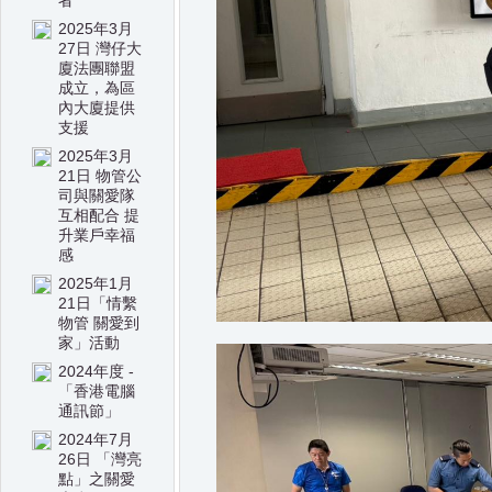
者
2025年3月
27日 灣仔大
廈法團聯盟
成立，為區
內大廈提供
支援
2025年3月
21日 物管公
司與關愛隊
互相配合 提
升業戶幸福
感
2025年1月
21日「情繫
物管 關愛到
家」活動
2024年度 -
「香港電腦
通訊節」
2024年7月
26日 「灣亮
點」之關愛