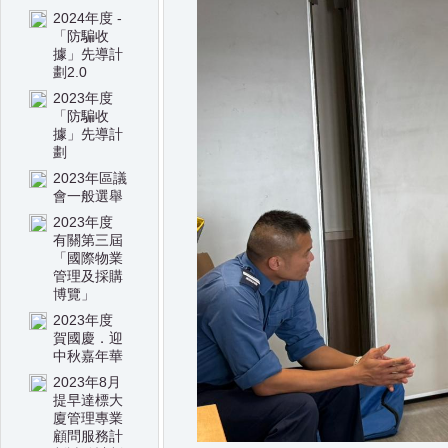
2024年度 -
「防騙收
據」先導計
劃2.0
2023年度
「防騙收
據」先導計
劃
2023年區議
會一般選舉
2023年度
有關第三屆
「國際物業
管理及採購
博覽」
2023年度
賀國慶．迎
中秋嘉年華
2023年8月
提早達標大
廈管理專業
顧問服務計