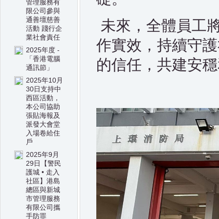
管理服務有
限公司參與
通善壇慈善
未來，全體員工
活動 踐行企
業社會責任
作實效，持續守護
2025年度 -
「香港電腦
的信任，共建安穩
通訊節」
2025年10月
30日支持中
西區活動，
本公司協助
張貼海報及
派發大會堂
入場卷給住
戶
2025年9月
29日【警民
護城 • 走入
社區】港島
總區與新城
市管理服務
有限公司攜
手防罪