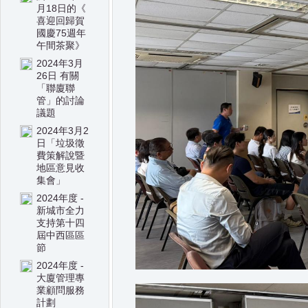
月18日的《
喜迎回歸賀
國慶75週年
午間茶聚》
2024年3月
26日 有關
「聯廈聯
管」的討論
議題
2024年3月2
日「垃圾徵
費策解說暨
地區意見收
集會」
2024年度 -
新城市全力
支持第十四
屆中西區區
節
2024年度 -
大廈管理專
業顧問服務
計劃