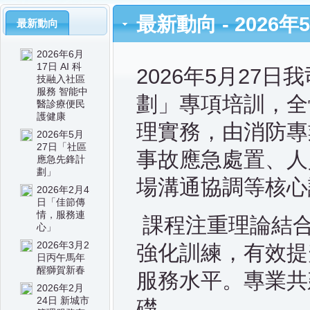
最新動向 - 202
最新動向
2026年6月
17日 AI 科
2026
年
5
月
27
日我
技融入社區
服務 智能中
劃」專項培訓，全
醫診療便民
護健康
理實務，由消防專
2026年5月
27日「社區
事故應急處置、人
應急先鋒計
劃」
場溝通協調等核心
2026年2月4
日「佳節傳
情，服務連
課程注重理論結
心」
2026年3月2
強化訓練，有效提
日丙午馬年
醒獅賀新春
服務水平。專業共
2026年2月
24日 新城市
礎。