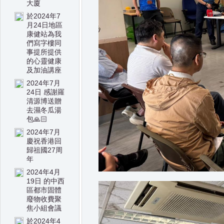
大廈
於2024年7
月24日地區
康健站為我
們寫字樓同
事提所提供
的心靈健康
及加油講座
2024年7月
24日 感謝羅
清源博送贈
去濕冬瓜湯
包🙏🏻
2024年7月
慶祝香港回
歸祖國27周
年
2024年4月
19日 的中西
區都市固體
廢物收費聚
焦小組會議
於2024年4